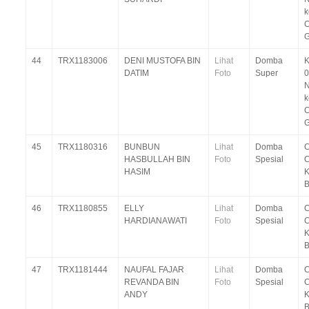
C
G
44
TRX1183006
DENI MUSTOFA BIN
Lihat
Domba
K
DATIM
Foto
Super
0
N
C
G
45
TRX1180316
BUNBUN
Lihat
Domba
C
HASBULLAH BIN
Foto
Spesial
C
HASIM
K
46
TRX1180855
ELLY
Lihat
Domba
C
HARDIANAWATI
Foto
Spesial
C
K
47
TRX1181444
NAUFAL FAJAR
Lihat
Domba
C
REVANDA BIN
Foto
Spesial
C
ANDY
K