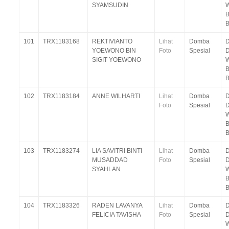
SYAMSUDIN
W
B
101
TRX1183168
REKTIVIANTO
Lihat
Domba
D
YOEWONO BIN
Foto
Spesial
SIGIT YOEWONO
W
B
102
TRX1183184
ANNE WILHARTI
Lihat
Domba
D
Foto
Spesial
W
B
103
TRX1183274
LIA SAVITRI BINTI
Lihat
Domba
D
MUSADDAD
Foto
Spesial
SYAHLAN
W
B
104
TRX1183326
RADEN LAVANYA
Lihat
Domba
D
FELICIA TAVISHA
Foto
Spesial
W