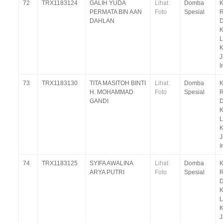
72
TRX1183124
GALIH YUDA
Lihat
Domba
K
PERMATA BIN AAN
Foto
Spesial
R
DAHLAN
D
K
J
I
73
TRX1183130
TITA MASITOH BINTI
Lihat
Domba
K
H. MOHAMMAD
Foto
Spesial
R
GANDI
D
K
J
I
74
TRX1183125
SYIFA AWALINA
Lihat
Domba
K
ARYA PUTRI
Foto
Spesial
R
D
K
J