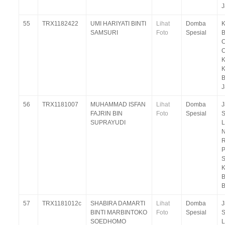
J
55
TRX1182422
UMI HARIYATI BINTI
Lihat
Domba
SAMSURI
Foto
Spesial
B
C
C
K
K
B
J
56
TRX1181007
MUHAMMAD ISFAN
Lihat
Domba
J
FAJRIN BIN
Foto
Spesial
S
SUPRAYUDI
L
N
R
P
S
B
B
57
TRX1181012c
SHABIRA DAMARTI
Lihat
Domba
J
BINTI MARBINTOKO
Foto
Spesial
S
SOEDHOMO
L