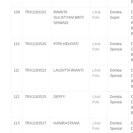
109
TRX1183101
RININTA
Lihat
Domba
D
SULISTYANI BINTI
Foto
Super
SISWADI
W
B
110
TRX1183520
FITRI HIDAYATI
Lihat
Domba
D
Foto
Spesial
D
B
111
TRX1183522
LAUDITTA IRIANTI
Lihat
Domba
D
Foto
Spesial
D
B
112
TRX1183525
DEFFY
Lihat
Domba
D
Foto
Spesial
D
B
113
TRX1183527
HANIRASTANIA
Lihat
Domba
D
Foto
Spesial
D