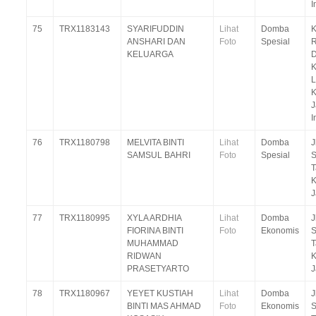
I
75
TRX1183143
SYARIFUDDIN
Lihat
Domba
K
ANSHARI DAN
Foto
Spesial
R
KELUARGA
D
K
J
I
76
TRX1180798
MELVITA BINTI
Lihat
Domba
J
SAMSUL BAHRI
Foto
Spesial
S
T
K
J
77
TRX1180995
XYLA ARDHIA
Lihat
Domba
J
FIORINA BINTI
Foto
Ekonomis
S
MUHAMMAD
T
RIDWAN
K
PRASETYARTO
J
78
TRX1180967
YEYET KUSTIAH
Lihat
Domba
J
BINTI MAS AHMAD
Foto
Ekonomis
S