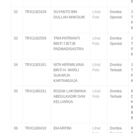
K
32
TRX1182429
SUYANTO BIN
Lihat
Domba
J
DULLAH MAKSUM
Foto
Spesial
P
K
33
TRX1182559
TRIA PATRIANTI
Lihat
Domba
J
BINTI TJETJE
Foto
Spesial
PADMADISASTRA
P
K
34
TRX1183161
NITA HERWILIANA
Lihat
Domba
J
BINTI H. WARLI
Foto
Terbaik
SUKARJA
P
KARTAWIJAJA
K
35
TRX1180331
ROZAK LAKSMANA
Lihat
Domba
K
ABDULKADIR DAN
Foto
Terbaik
D
KELUARGA
K
B
B
B
36
TRX1180410
IDA ARFINI
Lihat
Domba
K