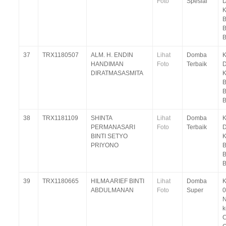
Foto
Spesial
D
K
B
B
B
37
TRX1180507
ALM. H. ENDIN
Lihat
Domba
K
HANDIMAN
Foto
Terbaik
D
DIRATMASASMITA
K
B
B
B
38
TRX1181109
SHINTA
Lihat
Domba
K
PERMANASARI
Foto
Terbaik
D
BINTI SETYO
K
PRIYONO
B
B
B
39
TRX1180665
HILMA ARIEF BINTI
Lihat
Domba
K
ABDULMANAN
Foto
Super
0
N
C