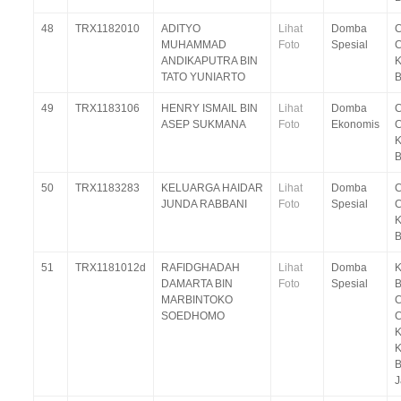
48
TRX1182010
ADITYO
Lihat
Domba
C
MUHAMMAD
Foto
Spesial
C
ANDIKAPUTRA BIN
K
TATO YUNIARTO
49
TRX1183106
HENRY ISMAIL BIN
Lihat
Domba
C
ASEP SUKMANA
Foto
Ekonomis
C
K
50
TRX1183283
KELUARGA HAIDAR
Lihat
Domba
C
JUNDA RABBANI
Foto
Spesial
C
K
51
TRX1181012d
RAFIDGHADAH
Lihat
Domba
DAMARTA BIN
Foto
Spesial
B
MARBINTOKO
C
SOEDHOMO
C
K
K
B
J