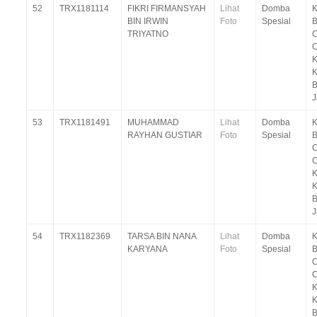
52
TRX1181114
FIKRI FIRMANSYAH
Lihat
Domba
BIN IRWIN
Foto
Spesial
B
TRIYATNO
C
C
K
K
B
J
53
TRX1181491
MUHAMMAD
Lihat
Domba
RAYHAN GUSTIAR
Foto
Spesial
B
C
C
K
K
B
J
54
TRX1182369
TARSA BIN NANA
Lihat
Domba
KARYANA
Foto
Spesial
B
C
C
K
K
B