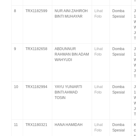
T
8
TRX1182599
NUR AINI ZAHIROH
Lihat
Domba
J
BINTI MUHAYAR
Foto
Spesial
1
W
T
9
TRX1182658
ABDUNNUR
Lihat
Domba
J
RAHMAN BIN ADAM
Foto
Spesial
1
WAHYUDI
W
T
10
TRX1182994
YAYU YUNIARTI
Lihat
Domba
J
BINTI AHMAD
Foto
Spesial
1
TOSIN
W
T
11
TRX1180321
HANA HAMIDAH
Lihat
Domba
K
Foto
Spesial
c
s