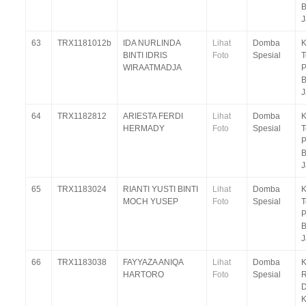
B
J
63
TRX1181012b
IDA NURLINDA
Lihat
Domba
K
BINTI IDRIS
Foto
Spesial
T
WIRAATMADJA
P
B
J
64
TRX1182812
ARIESTA FERDI
Lihat
Domba
K
HERMADY
Foto
Spesial
T
P
B
J
65
TRX1183024
RIANTI YUSTI BINTI
Lihat
Domba
K
MOCH YUSEP
Foto
Spesial
T
P
B
J
66
TRX1183038
FAYYAZA ANIQA
Lihat
Domba
K
HARTORO
Foto
Spesial
R
D