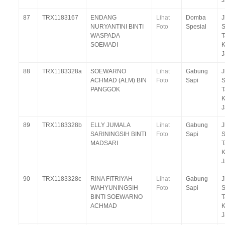
J
87
TRX1183167
ENDANG
Lihat
Domba
J
NURYANTINI BINTI
Foto
Spesial
S
WASPADA
T
SOEMADI
K
J
88
TRX1183328a
SOEWARNO
Lihat
Gabung
J
ACHMAD (ALM) BIN
Foto
Sapi
S
PANGGOK
T
K
J
89
TRX1183328b
ELLY JUMALA
Lihat
Gabung
J
SARININGSIH BINTI
Foto
Sapi
S
MADSARI
T
K
J
90
TRX1183328c
RINA FITRIYAH
Lihat
Gabung
J
WAHYUNINGSIH
Foto
Sapi
S
BINTI SOEWARNO
T
ACHMAD
K
J