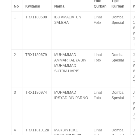
Foto
Tipe
No
Kwitansi
Nama
Qurban
Kurban
W
1
TRX1180508
IBU AMALIATUN
Lihat
Domba
J
SALEHA
Foto
Spesial
1
W
T
2
TRX1180679
MUHAMMAD
Lihat
Domba
J
AMMAR FAEYA BIN
Foto
Spesial
1
MUHAMMAD
W
SUTRIA HARIS
T
3
TRX1180974
MUHAMMAD
Lihat
Domba
J
IRSYAD BIN PARNO
Foto
Spesial
1
W
T
4
TRX1181012a
MARBINTOKO
Lihat
Domba
J