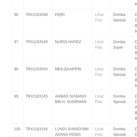
96
TRX1183548
FIQRI
Lihat
Domba
D
Foto
Spesial
D
B
97
TRX1183549
NURDI HAFIDZ
Lihat
Domba
D
Foto
Super
D
B
98
TRX1183550
MEILIZA ARIFIN
Lihat
Domba
D
Foto
Spesial
D
B
99
TRX1183145
AHMAD SUGANDI
Lihat
Domba
D
BIN H. SUDIRMAN
Foto
Spesial
W
B
100
TRX1183164
LUNDI JUNIADI BIN
Lihat
Domba
D
ADANG PENDI
Foto
Spesial