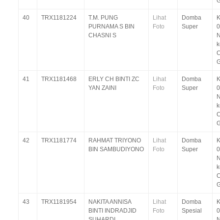
G
40
TRX1181224
T.M. PUNG
Lihat
Domba
K
PURNAMA S BIN
Foto
Super
0
CHASNI S
N
C
G
41
TRX1181468
ERLY CH BINTI ZC
Lihat
Domba
K
YAN ZAINI
Foto
Super
0
N
C
G
42
TRX1181774
RAHMAT TRIYONO
Lihat
Domba
K
BIN SAMBUDIYONO
Foto
Super
0
N
C
G
43
TRX1181954
NAKITA ANNISA
Lihat
Domba
K
BINTI INDRADJID
Foto
Spesial
0
SUHARDI
N