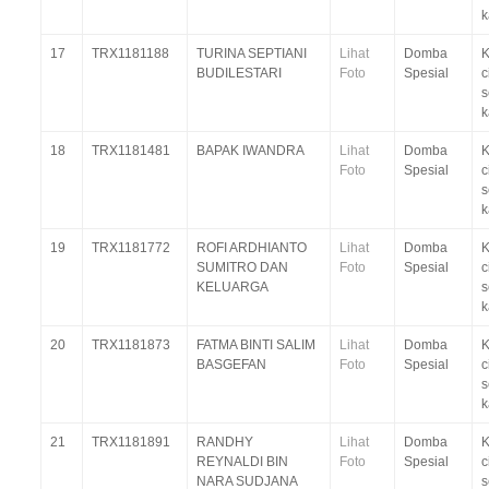
k
17
TRX1181188
TURINA SEPTIANI
Lihat
Domba
K
BUDILESTARI
Foto
Spesial
c
s
k
18
TRX1181481
BAPAK IWANDRA
Lihat
Domba
K
Foto
Spesial
c
s
k
19
TRX1181772
ROFI ARDHIANTO
Lihat
Domba
K
SUMITRO DAN
Foto
Spesial
c
KELUARGA
s
k
20
TRX1181873
FATMA BINTI SALIM
Lihat
Domba
K
BASGEFAN
Foto
Spesial
c
s
k
21
TRX1181891
RANDHY
Lihat
Domba
K
REYNALDI BIN
Foto
Spesial
c
NARA SUDJANA
s