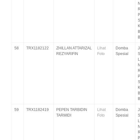
N
R
P
S
B
B
58
TRX1182122
ZHILLAN ATTARIZAL
Lihat
Domba
J
REZYARIFIN
Foto
Spesial
S
L
N
R
P
S
B
B
59
TRX1182419
PEPEN TARBIDIN
Lihat
Domba
J
TARMIDI
Foto
Spesial
S
L
N
R
P