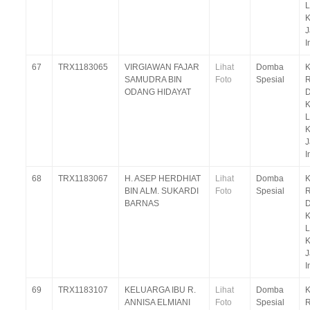
K
J
I
67
TRX1183065
VIRGIAWAN FAJAR
Lihat
Domba
K
SAMUDRA BIN
Foto
Spesial
R
ODANG HIDAYAT
D
K
J
I
68
TRX1183067
H. ASEP HERDHIAT
Lihat
Domba
K
BIN ALM. SUKARDI
Foto
Spesial
R
BARNAS
D
K
J
I
69
TRX1183107
KELUARGA IBU R.
Lihat
Domba
K
ANNISA ELMIANI
Foto
Spesial
R