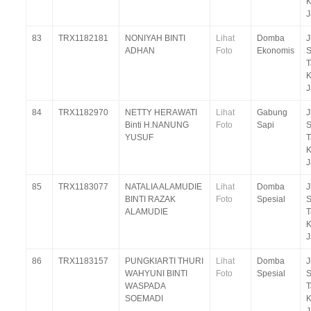
K
J
83
TRX1182181
NONIYAH BINTI
Lihat
Domba
J
ADHAN
Foto
Ekonomis
S
T
K
J
84
TRX1182970
NETTY HERAWATI
Lihat
Gabung
J
Binti H.NANUNG
Foto
Sapi
S
YUSUF
T
K
J
85
TRX1183077
NATALIA ALAMUDIE
Lihat
Domba
J
BINTI RAZAK
Foto
Spesial
S
ALAMUDIE
T
K
J
86
TRX1183157
PUNGKIARTI THURI
Lihat
Domba
J
WAHYUNI BINTI
Foto
Spesial
S
WASPADA
T
SOEMADI
K