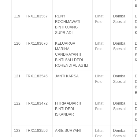
B
119
TRX1183567
RENY
Lihat
Domba
D
ROCHMAWATI
Foto
Spesial
D
BINTI UJANG
K
SUPRIADI
K
120
TRX1183676
KELUARGA
Lihat
Domba
D
MARINA
Foto
Spesial
D
CANDRAYANTI
K
BINTI SALI DEDI
K
ROHENDI ALIAS ILI
121
TRX1183545
JANTI KARSA
Lihat
Domba
D
Foto
Spesial
D
B
122
TRX1183472
FITRIA ADIARTI
Lihat
Domba
D
BINTI DEDI
Foto
Spesial
D
ISKANDAR
K
K
123
TRX1183556
ARIE SURYANI
Lihat
Domba
D
Foto
Spesial
D