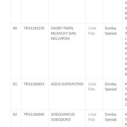
S
B
B
60
TRX1183135
HASBY FIKRIL
Lihat
Domba
J
MUZACKY DAN
Foto
Spesial
S
KELUARGA
L
N
R
P
S
B
B
61
TRX1180653
AGUS SUPRAYITNO
Lihat
Domba
K
Foto
Spesial
T
P
B
J
62
TRX1180696
SOEGIJARDJO
Lihat
Domba
K
SOEGIJOKO
Foto
Spesial
T
P