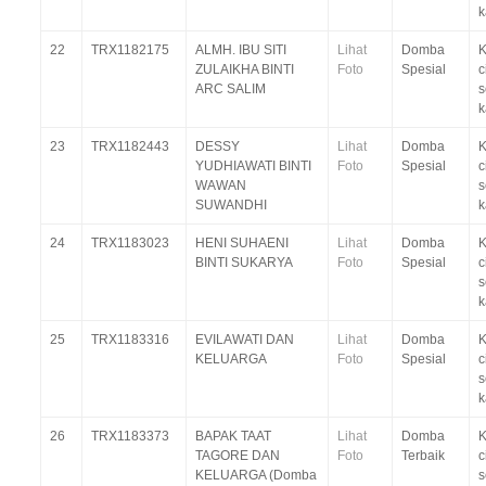
k
22
TRX1182175
ALMH. IBU SITI
Lihat
Domba
K
ZULAIKHA BINTI
Foto
Spesial
c
ARC SALIM
s
k
23
TRX1182443
DESSY
Lihat
Domba
K
YUDHIAWATI BINTI
Foto
Spesial
c
WAWAN
s
SUWANDHI
k
24
TRX1183023
HENI SUHAENI
Lihat
Domba
K
BINTI SUKARYA
Foto
Spesial
c
s
k
25
TRX1183316
EVILAWATI DAN
Lihat
Domba
K
KELUARGA
Foto
Spesial
c
s
k
26
TRX1183373
BAPAK TAAT
Lihat
Domba
K
TAGORE DAN
Foto
Terbaik
c
KELUARGA (Domba
s