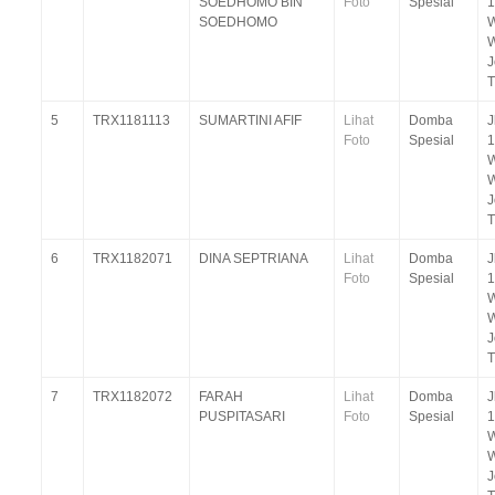
SOEDHOMO BIN
Foto
Spesial
1
SOEDHOMO
W
T
5
TRX1181113
SUMARTINI AFIF
Lihat
Domba
J
Foto
Spesial
1
W
T
6
TRX1182071
DINA SEPTRIANA
Lihat
Domba
J
Foto
Spesial
1
W
T
7
TRX1182072
FARAH
Lihat
Domba
J
PUSPITASARI
Foto
Spesial
1
W