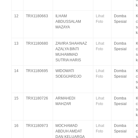
k
12
TRX1180663
ILHAM
Lihat
Domba
K
ABDUSSALAM
Foto
Spesial
c
MAZAYA
s
k
13
TRX1180680
ZAVIRA SHAHNAZ
Lihat
Domba
K
AZALYA BINTI
Foto
Spesial
c
MUHAMMAD
s
SUTRIA HARIS
k
14
TRX1180695
WIDOWATI
Lihat
Domba
K
SOEGIJARDJO
Foto
Spesial
c
s
k
15
TRX1180726
ARMAHEDI
Lihat
Domba
K
MAHZAR
Foto
Spesial
c
s
k
16
TRX1180973
MOCHAMAD
Lihat
Domba
K
ABDUH AMDAT
Foto
Spesial
c
DAN KELUARGA
s