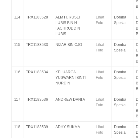
B
114
TRX1183528
ALM H. RUSLI
Lihat
Domba
D
LUBIS BIN H.
Foto
Spesial
D
FACHRUDDIN
B
LUBIS
115
TRX1183533
NIZAR BIN OJO
Lihat
Domba
D
Foto
Spesial
D
B
116
TRX1183534
KELUARGA
Lihat
Domba
D
YUSWARNI BINTI
Foto
Spesial
D
NURDIN
B
117
TRX1183536
ANDREW DANI A
Lihat
Domba
D
Foto
Spesial
D
B
118
TRX1183539
ADHY SUKMA
Lihat
Domba
D
Foto
Spesial
D