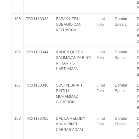
B
105
TRX1183333
BAPAK HERU
Lihat
Domba
D
SUBAGIO DAN
Foto
Spesial
KELUARGA
W
B
106
TRX1183344
RADEN QUEEN
Lihat
Domba
D
SALIMAVANZA BINTI
Foto
Spesial
R. HARRIS
W
HARDIAMAN
B
107
TRX1183346
SUSI PEBRIATI
Lihat
Domba
D
BINTI H.
Foto
Spesial
MUHAMMAD
W
GHUFRON
B
108
TRX1183455
DALILA MELODY
Lihat
Domba
D
ADAM BINTI
Foto
Spesial
CAESAR ADAM
W
B