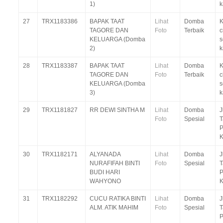
1)
k
27
TRX1183386
BAPAK TAAT
Lihat
Domba
K
TAGORE DAN
Foto
Terbaik
c
KELUARGA (Domba
s
2)
k
28
TRX1183387
BAPAK TAAT
Lihat
Domba
K
TAGORE DAN
Foto
Terbaik
c
KELUARGA (Domba
s
3)
k
29
TRX1181827
RR DEWI SINTHA M
Lihat
Domba
J
Foto
Spesial
P
K
30
TRX1182171
ALYANADA
Lihat
Domba
J
NURAFIFAH BINTI
Foto
Spesial
BUDI HARI
P
WAHYONO
K
31
TRX1182292
CUCU RATIKA BINTI
Lihat
Domba
J
ALM. ATIK MAHIM
Foto
Spesial
P