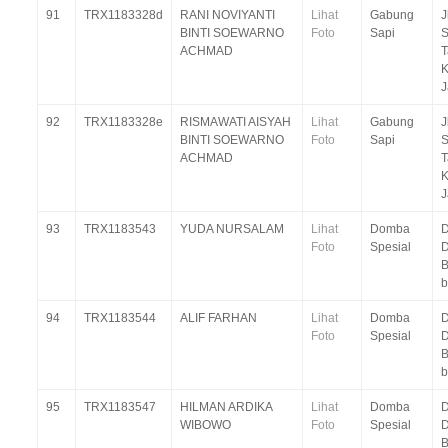
91
TRX1183328d
RANI NOVIYANTI
Lihat
Gabung
J
BINTI SOEWARNO
Foto
Sapi
S
ACHMAD
T
K
J
92
TRX1183328e
RISMAWATI AISYAH
Lihat
Gabung
J
BINTI SOEWARNO
Foto
Sapi
S
ACHMAD
T
K
J
93
TRX1183543
YUDA NURSALAM
Lihat
Domba
D
Foto
Spesial
D
B
94
TRX1183544
ALIF FARHAN
Lihat
Domba
D
Foto
Spesial
D
B
95
TRX1183547
HILMAN ARDIKA
Lihat
Domba
D
WIBOWO
Foto
Spesial
D
B