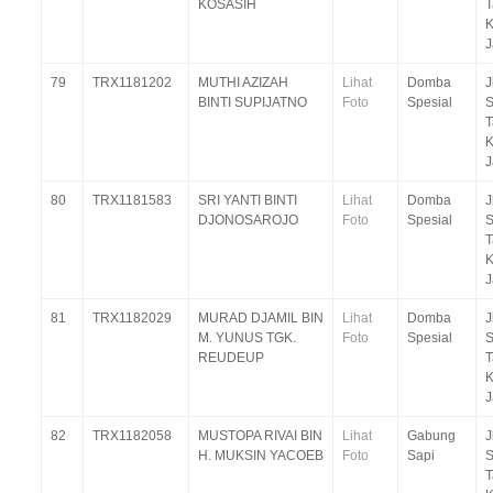
KOSASIH
T
K
J
79
TRX1181202
MUTHI AZIZAH
Lihat
Domba
J
BINTI SUPIJATNO
Foto
Spesial
S
T
K
J
80
TRX1181583
SRI YANTI BINTI
Lihat
Domba
J
DJONOSAROJO
Foto
Spesial
S
T
K
J
81
TRX1182029
MURAD DJAMIL BIN
Lihat
Domba
J
M. YUNUS TGK.
Foto
Spesial
S
REUDEUP
T
K
J
82
TRX1182058
MUSTOPA RIVAI BIN
Lihat
Gabung
J
H. MUKSIN YACOEB
Foto
Sapi
S
T