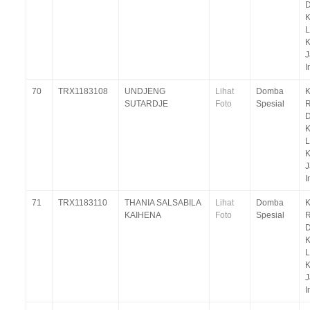
D
K
J
I
70
TRX1183108
UNDJENG
Lihat
Domba
K
SUTARDJE
Foto
Spesial
R
D
K
J
I
71
TRX1183110
THANIA SALSABILA
Lihat
Domba
K
KAIHENA
Foto
Spesial
R
D
K
J
I