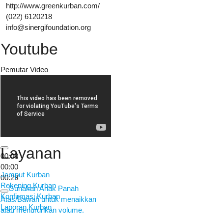
http://www.greenkurban.com/
(022) 6120218
info@sinergifoundation.org
Youtube
Pemutar Video
Layanan
00:00
00:00
Jemput Kurban
00:29
Rekening Kurban
Gunakan Anak Panah
Konfirmasi Kurban
Atas/Bawah untuk menaikkan
Laporan Kurban
atau menurunkan volume.