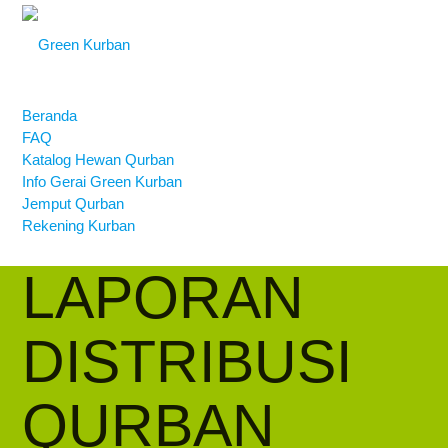
Beranda
FAQ
Katalog Hewan Qurban
Info Gerai Green Kurban
Jemput Qurban
Rekening Kurban
LAPORAN
DISTRIBUSI
QURBAN