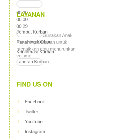
LAYANAN
00:00
00:00
00:29
Jemput Kurban
Gunakan Anak
Rekening Kurban
Panah Atas/Bawah untuk
menaikkan atau menurunkan
Konfirmasi Kurban
volume.
Laporan Kurban
FIND US ON
Facebook
Twitter
YouTube
Instagram