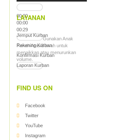
LAYANAN
00:00
00:00
00:29
Jemput Kurban
Gunakan Anak
Rekening Kurban
Panah Atas/Bawah untuk
menaikkan atau menurunkan
Konfirmasi Kurban
volume.
Laporan Kurban
FIND US ON
Facebook
Twitter
YouTube
Instagram