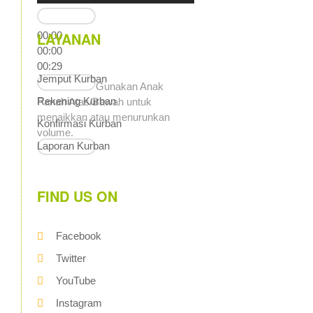
LAYANAN
00:00
00:00
00:29
Jemput Kurban
Gunakan Anak
Rekening Kurban
Panah Atas/Bawah untuk
menaikkan atau menurunkan
Konfirmasi Kurban
volume.
Laporan Kurban
FIND US ON
Facebook
Twitter
YouTube
Instagram