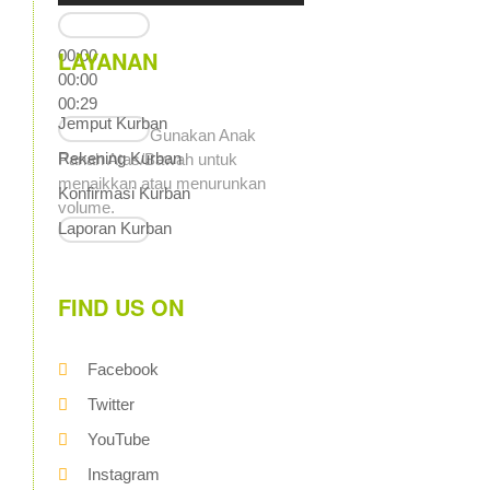
LAYANAN
00:00
00:00
00:29
Jemput Kurban
Gunakan Anak
Rekening Kurban
Panah Atas/Bawah untuk
menaikkan atau menurunkan
Konfirmasi Kurban
volume.
Laporan Kurban
FIND US ON
Facebook
Twitter
YouTube
Instagram