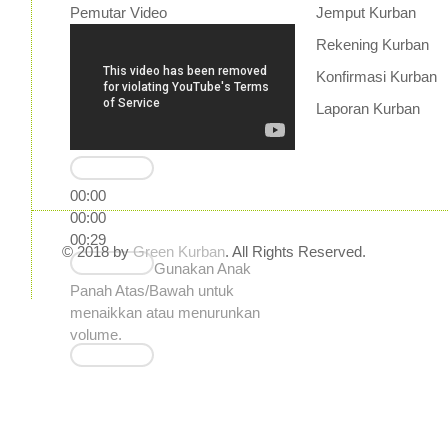
Pemutar Video
Jemput Kurban
Rekening Kurban
Konfirmasi Kurban
Laporan Kurban
00:00
00:00
00:29
© 2018 by
Green Kurban
. All Rights Reserved.
Gunakan Anak
Panah Atas/Bawah untuk
menaikkan atau menurunkan
volume.