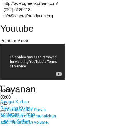
http://www.greenkurban.com/
(022) 6120218
info@sinergifoundation.org
Youtube
Pemutar Video
Layanan
00:00
00:00
Jemput Kurban
00:29
Rekening Kurban
Gunakan Anak Panah
Konfirmasi Kurban
Atas/Bawah untuk menaikkan
Laporan Kurban
atau menurunkan volume.