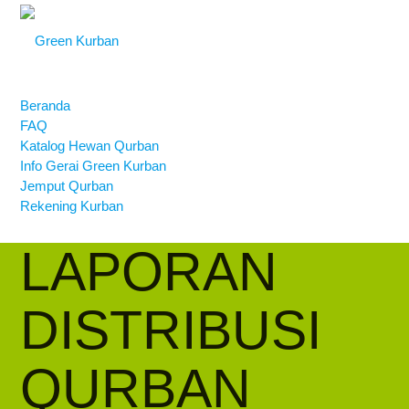
Beranda
FAQ
Katalog Hewan Qurban
Info Gerai Green Kurban
Jemput Qurban
Rekening Kurban
LAPORAN
DISTRIBUSI
QURBAN