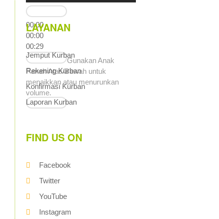
LAYANAN
00:00
00:00
00:29
Jemput Kurban
Gunakan Anak
Rekening Kurban
Panah Atas/Bawah untuk
menaikkan atau menurunkan
Konfirmasi Kurban
volume.
Laporan Kurban
FIND US ON
Facebook
Twitter
YouTube
Instagram