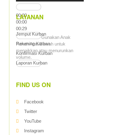
LAYANAN
00:00
00:00
00:29
Jemput Kurban
Gunakan Anak
Rekening Kurban
Panah Atas/Bawah untuk
menaikkan atau menurunkan
Konfirmasi Kurban
volume.
Laporan Kurban
FIND US ON
Facebook
Twitter
YouTube
Instagram