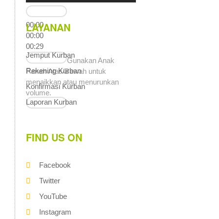
LAYANAN
00:00
00:00
00:29
Jemput Kurban
Gunakan Anak
Rekening Kurban
Panah Atas/Bawah untuk
menaikkan atau menurunkan
Konfirmasi Kurban
volume.
Laporan Kurban
FIND US ON
Facebook
Twitter
YouTube
Instagram