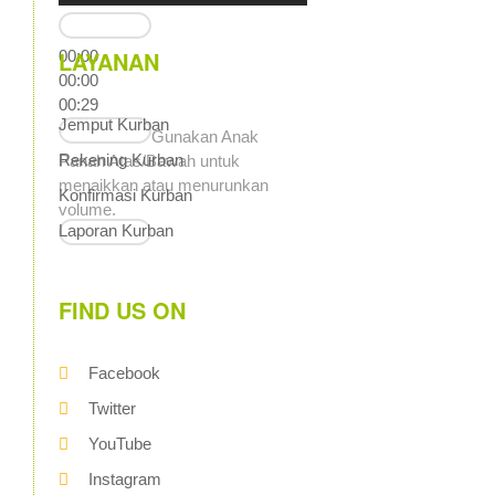
LAYANAN
00:00
00:00
00:29
Jemput Kurban
Gunakan Anak
Rekening Kurban
Panah Atas/Bawah untuk
menaikkan atau menurunkan
Konfirmasi Kurban
volume.
Laporan Kurban
FIND US ON
Facebook
Twitter
YouTube
Instagram