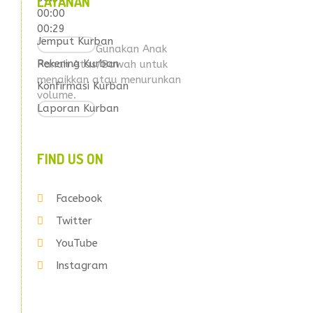
LAYANAN
00:00
00:29
Jemput Kurban
Gunakan Anak
Rekening Kurban
Panah Atas/Bawah untuk
menaikkan atau menurunkan
Konfirmasi Kurban
volume.
Laporan Kurban
FIND US ON
Facebook
Twitter
YouTube
Instagram